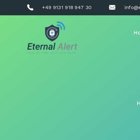
+49 9131 918 947 30
info@e
H