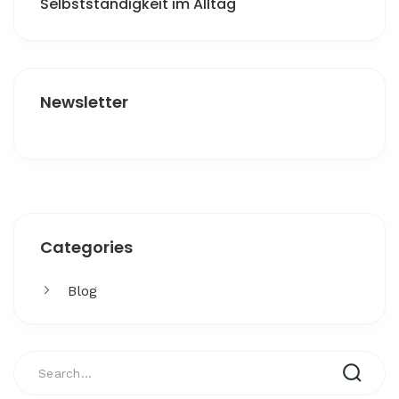
Selbstständigkeit im Alltag
Newsletter
Get More
Categories
Facing challenges in thework processes is very
Blog