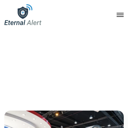
1. April 2025
Home
2025
April
01