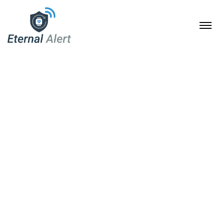
Eternal Alert als
Pflegehilfsmittel: Schritt-
für-Schritt zur
Kostenübernahme durch
die Pflegekasse
6. Januar 2026
Home