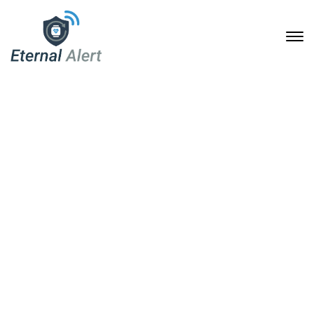
Eternal Alert: Die
unverzichtbare
Sicherheitslösung für
Familien im digitalen
Zeitalter
13. Dezember 2024
Home