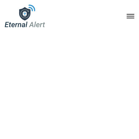
Eternal Alert: Die Zukunft
der
Gesundheitsüberwachun
g
20. November 2024
Home
Eternal Alert: Die Zukunft der Gesundheitsüberwachung