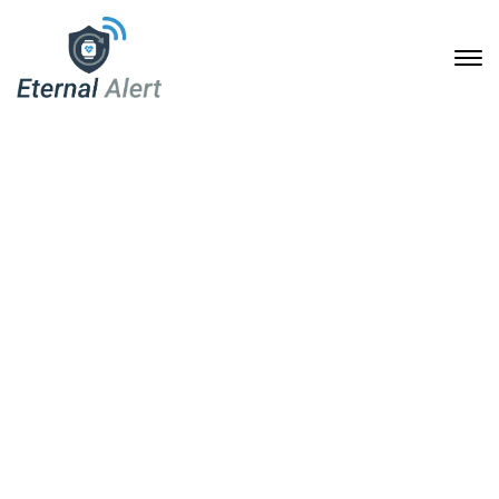
Eternal Alert: Mehr
Sicherheit im Alltag für
Senioren und
pflegebedürftige
Menschen
15. Juni 2026
Home