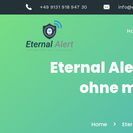
+49 9131 918 947 30
info@e
H
Eternal Ale
ohne m
Home
Ete