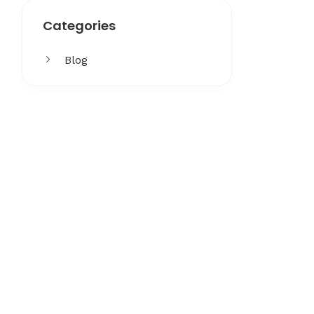
Categories
Blog
Get More
Facing challenges in thework
processes is very