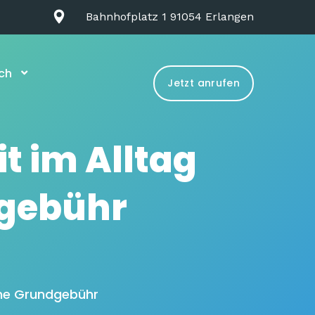
Bahnhofplatz 1 91054 Erlangen
ch
Jetzt anrufen
it im Alltag
dgebühr
iche Grundgebühr