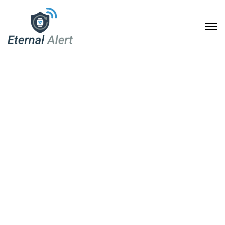
Eternal Alert: Notruf am
Handgelenk ohne
Grundgebühr – flexibel,
smart und potenziell
pflegekassenfähig
11. März 2026
Home