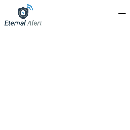
Eternal Alert: Sicherheit
im Alltag ohne
Monatsgebühren –
automatische Soforthilfe
mit bis zu einem Jahr
Akkulaufzeit
25. Februar 2026