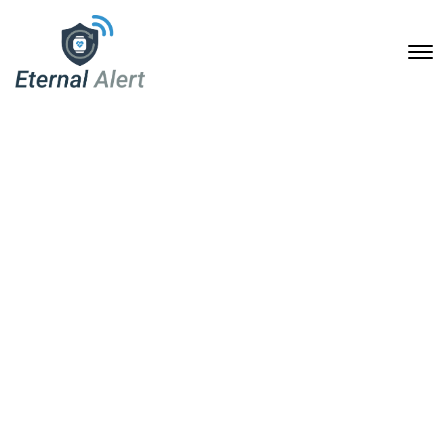
Eternal Alert: Soforthilfe-
Armbanduhr ohne
Monatsgebühr – spürbare
Entlastung für pflegende
Familien
19. Februar 2026
Home