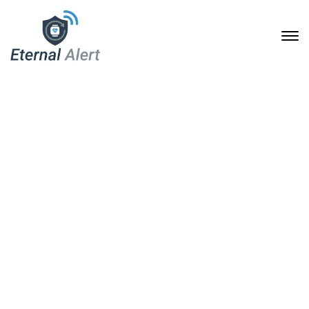
Kostenübernahme der
Pflegekasse für Eternal
Alert: Für wen sie gilt und
wie der Antrag gelingt
14. Januar 2026
Home
Kostenübernahme der Pflegekasse für Eternal Alert: Für
wen sie gilt und wie der Antrag gelingt