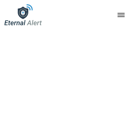
Kostenübernahme der
Pflegekasse für Eternal
Alert: Zielgruppen,
Voraussetzungen und
Antrag Schritt für Schritt
9. Januar 2026
Home