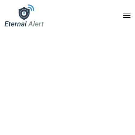
Kostenübernahme durch
die Pflegekasse: So
beantragen Sie Eternal
Alert als mobiles
Notrufsystem
12. Dezember 2025
Home