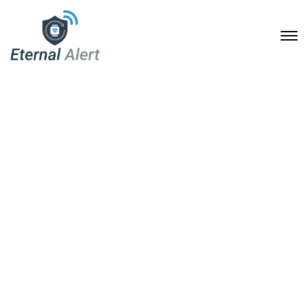
Mehr Sicherheit im Alltag:
Eternal Alert und die
Kostenübernahme durch
die Pflegekasse
16. Januar 2026
Home
Mehr Sicherheit im Alltag: Eternal Alert und die
Kostenübernahme durch die Pflegekasse