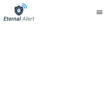
Mehr Sicherheit im Alltag
für Senioren und
Angehörige: Wie eine
Notruf-Armbanduhr
Selbstständigkeit und
Schutz verbindet
21. März 2026