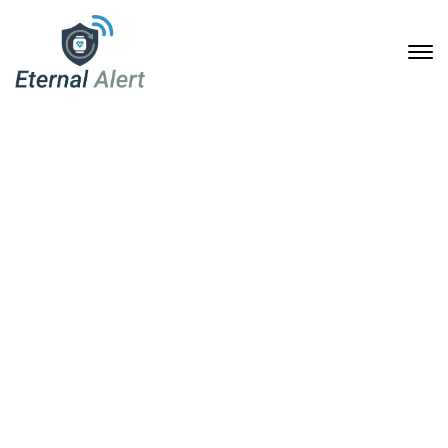
Mehr Sicherheit im Alltag:
Wie eine Notruf-
Armbanduhr Senioren,
Pflegebedürftige und
Familien entlastet
25. Mai 2026
Home