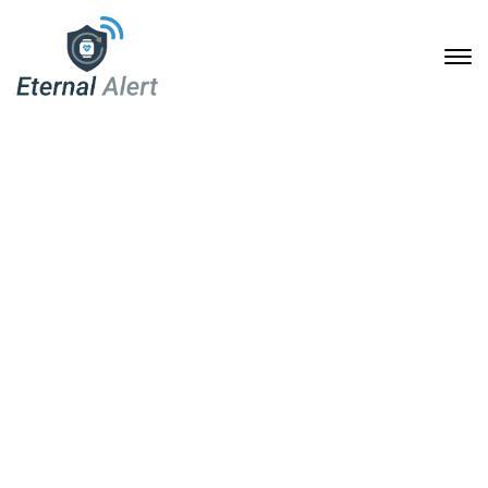
Mehr Sicherheit und
Selbstbestimmung im
Alltag: Wie eine
Soforthilfe-Armbanduhr
Senioren und Angehörige
entlastet
7. Juni 2026