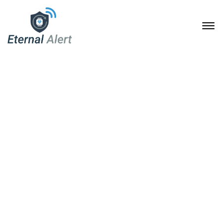
Notruf-Armbanduhr für
Senioren und
Pflegebedürftige: Mehr
Sicherheit im Alltag mit
Eternal Alert
17. Mai 2026
Home