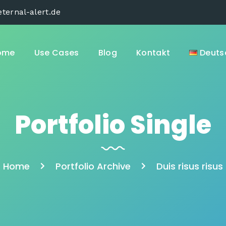
ternal-alert.de
ome
Use Cases
Blog
Kontakt
Deuts
Portfolio Single
Home
Portfolio Archive
Duis risus risus