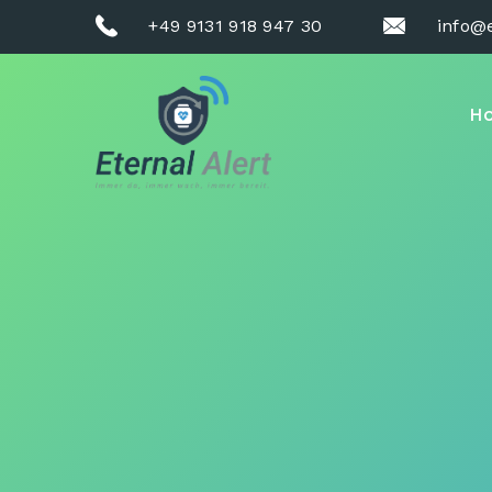
+49 9131 918 947 30
info@e
H