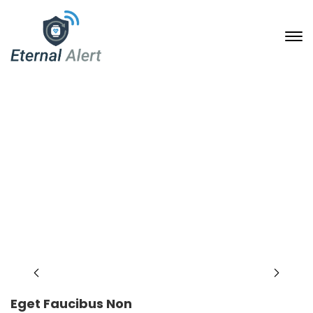
Portfolio Single
23. Januar 2020
Home
Portfolio Archive
Eget faucibus non
Eget Faucibus Non