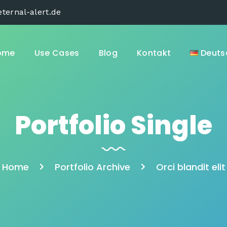
ternal-alert.de
ome
Use Cases
Blog
Kontakt
Deuts
Portfolio Single
Home
Portfolio Archive
Orci blandit elit