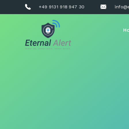
+49 9131 918 947 30
info@e
H