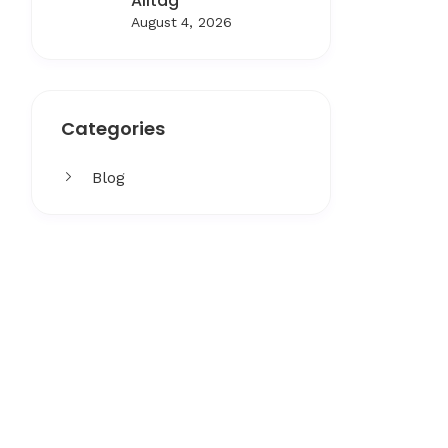
Alltag
August 4, 2026
Categories
Blog
Get More
Facing challenges in thework
processes is very