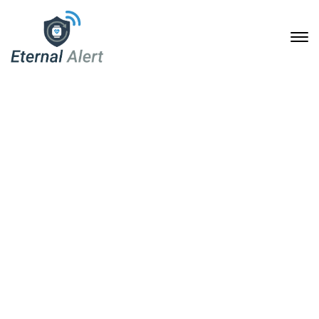
Selbstständig leben mit
Sicherheit: Wie Eternal
Alert Senioren und
Angehörige im Alltag
entlastet
25. Juni 2026
Home