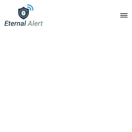
Sicher im Alltag altern:
Wie eine Notruf-
Armbanduhr Seniorinnen
und Senioren im Ernstfall
unterstützt
28. Mai 2026
Home