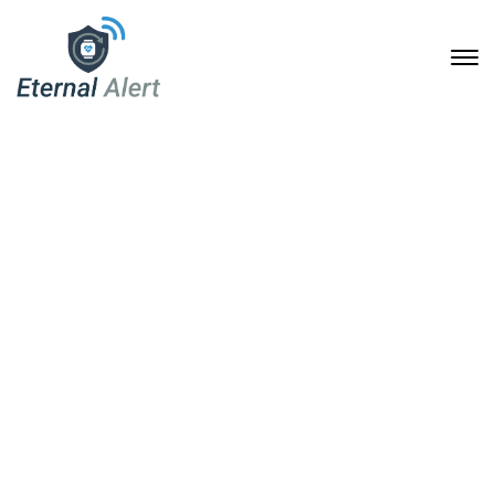
Sicher im Alltag,
selbstständig im Leben:
Wie Soforthilfe-
Armbanduhren Senioren
und Pflegebedürftige
unterstützen
10. Mai 2026