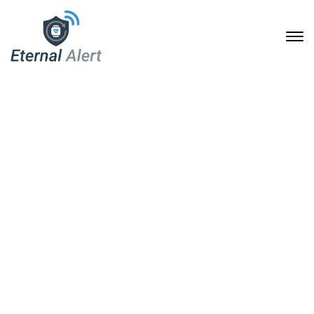
Sicherheit im Alltag neu
gedacht: Selbstständig
leben mit Soforthilfe-
Armbanduhr
4. Juni 2026
Home
Sicherheit im Alltag neu gedacht: Selbstständig leben
mit Soforthilfe-Armbanduhr