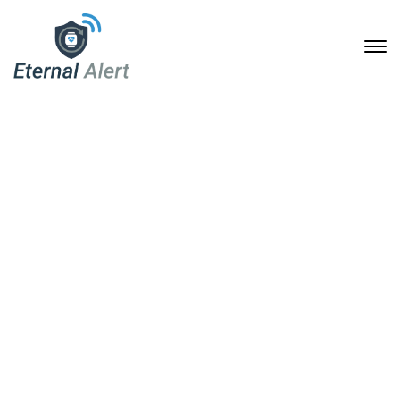
Sicherheit im Alter: Wie
„Eternal Alert“ Senioren
und Familien schützt
22. Dezember 2024
Home
Sicherheit im Alter: Wie „Eternal Alert“ Senioren und
Familien schützt