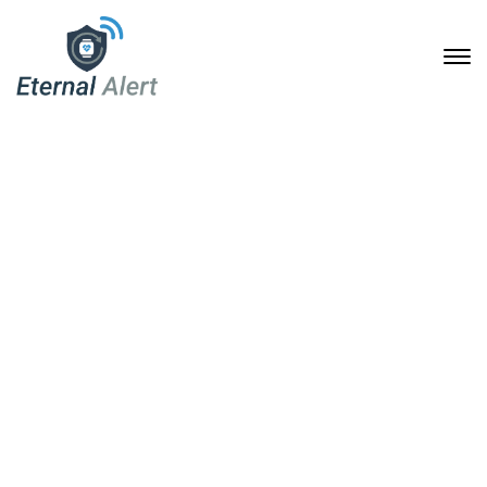
Sicherheit ohne Abo:
Eternal Alert mit
automatischem Notruf
und bis zu einem Jahr
Akkulaufzeit
10. Februar 2026
Home