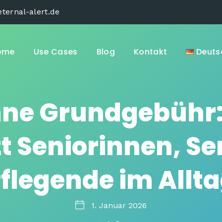
ternal-alert.de
ome
Use Cases
Blog
Kontakt
Deuts
hne Grundgebühr: 
t Seniorinnen, S
flegende im Allt
1. Januar 2026