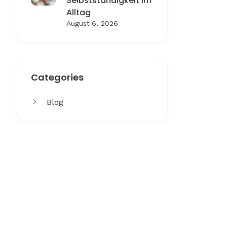
Selbstständigkeit im
Alltag
August 6, 2026
Categories
Blog
Get More
Facing challenges in thework
processes is very