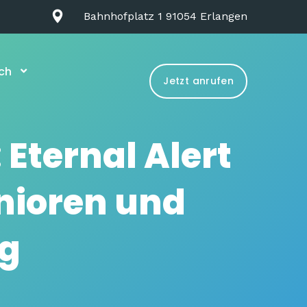
Bahnhofplatz 1 91054 Erlangen
ch
Jetzt anrufen
Eternal Alert
enioren und
ag