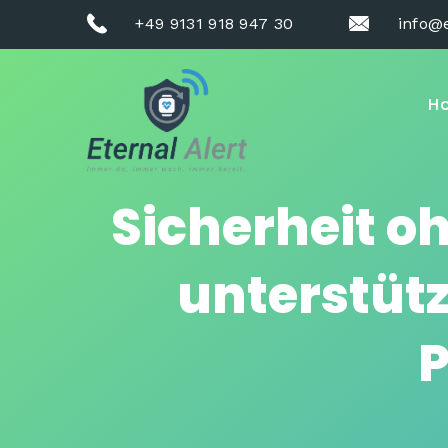
+49 9131 918 947 30
info@e
H
Sicherheit o
unterstütz
P