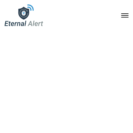
Sicherheit und Komfort:
Die Eternal Alert
Armbanduhr für Senioren
und Pflegebedürftige
18. Dezember 2024
Home
Sicherheit und Komfort: Die Eternal Alert Armbanduhr für
Senioren und Pflegebedürftige