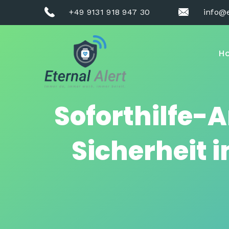
+49 9131 918 947 30
info@e
H
Soforthilfe-
Sicherheit 