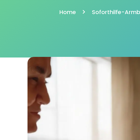
Home
Soforthilfe-Armb