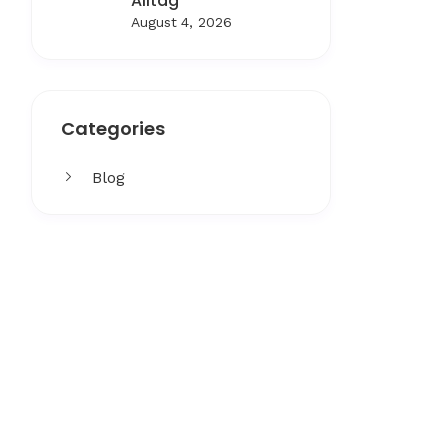
Alltag
August 4, 2026
Categories
Blog
Get More
Facing challenges in thework
processes is very