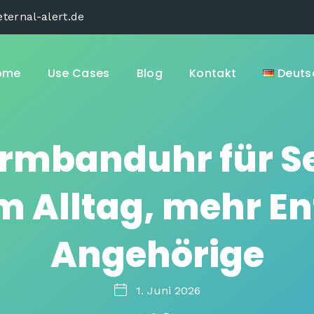
ternal-alert.de
ome
Use Cases
Blog
Kontakt
Deuts
Armbanduhr für S
im Alltag, mehr En
Angehörige
1. Juni 2026