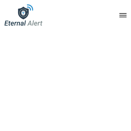
Wenn jede Sekunde zählt:
Eternal Alert für
Alleinarbeit und Erste
Hilfe
15. Februar 2026
Home
Wenn jede Sekunde zählt: Eternal Alert für Alleinarbeit und
Erste Hilfe