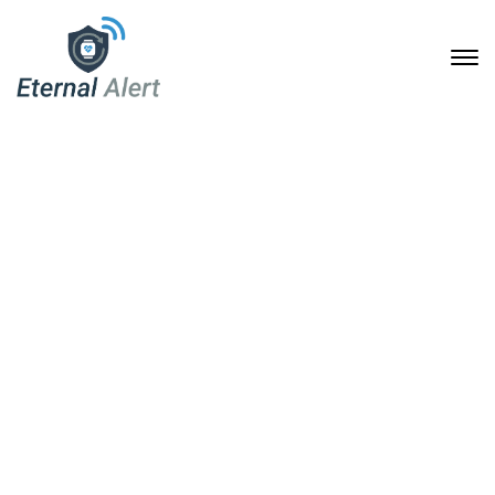
Wie Eternal Alert Ihr
Zuhause sicherer und
komfortabler macht
4. Dezember 2024
Home
Wie Eternal Alert Ihr Zuhause sicherer und komfortabler
macht