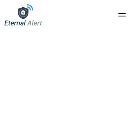
Brücken bauen:
Partnerschaften für
verbesserte
Sicherheitslösungen
3. April 2025
Home
Brücken bauen: Partnerschaften für verbesserte
Sicherheitslösungen