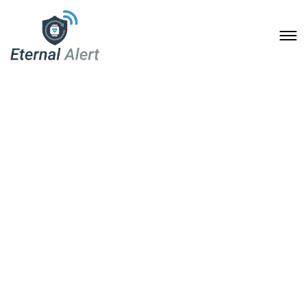
Ein Gespräch anfangen:
Wie Eternal Alert Leben
verändern kann
6. April 2025
Home
Ein Gespräch anfangen: Wie Eternal Alert Leben verändern
kann