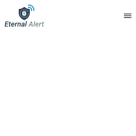
Eternal Alert: Der
unsichtbare Schutzengel
für ein sicheres Leben
31. Oktober 2024
Home
Eternal Alert: Der unsichtbare Schutzengel für ein sicheres
Leben