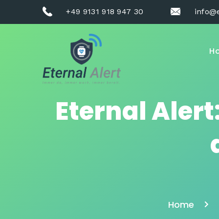
+49 9131 918 947 30
info@e
H
Eternal Aler
Home