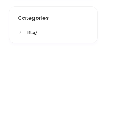
Categories
Blog
Get More
Facing challenges in thework
processes is very