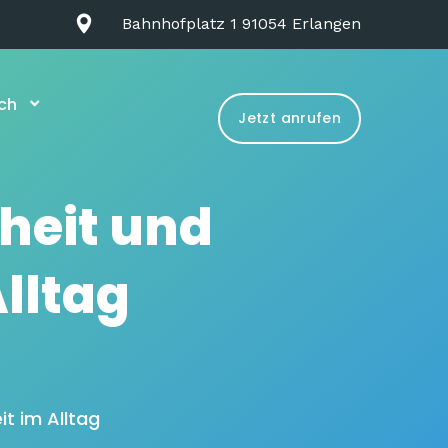
Bahnhofplatz 1 91054 Erlangen
ch
Jetzt anrufen
rheit und
lltag
it im Alltag