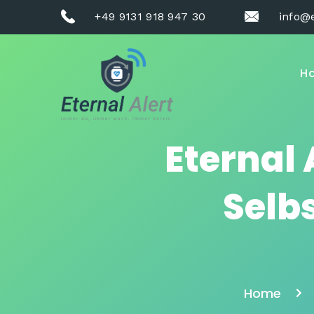
+49 9131 918 947 30
info@e
H
Eternal 
Selb
Home