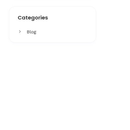
Categories
Blog
Get More
Facing challenges in thework
processes is very