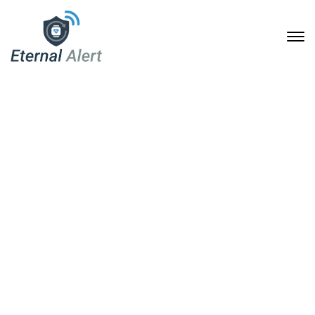
Eternal Alert: Soforthilfe-
Armbanduhr für mehr
Sicherheit im Alltag
9. Juli 2026
Home
Eternal Alert: Soforthilfe-Armbanduhr für mehr Sicherheit
im Alltag