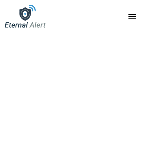
Eternal Alert – Sicherheit
für ein selbstbestimmtes
Leben im Alter
15. Dezember 2024
Home
Eternal Alert – Sicherheit für ein selbstbestimmtes Leben
im Alter