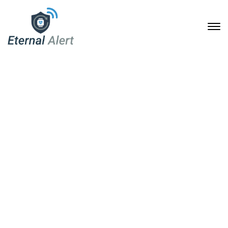
Eternal Alert: Sicherheit
und Komfort für Senioren
im Alltag
16. Dezember 2024
Home
Eternal Alert: Sicherheit und Komfort für Senioren im
Alltag