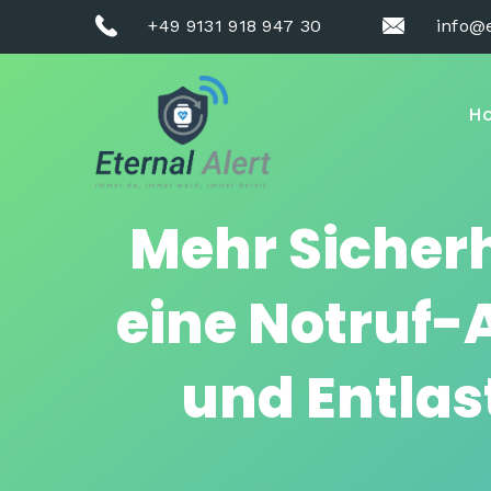
+49 9131 918 947 30
info@e
H
Mehr Sicherh
eine Notruf-
und Entlas