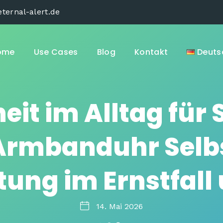
ternal-alert.de
ome
Use Cases
Blog
Kontakt
Deuts
eit im Alltag für 
Armbanduhr Selb
tung im Ernstfall 
14. Mai 2026