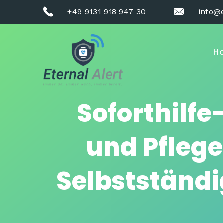
+49 9131 918 947 30
info@e
H
Soforthilf
und Pflege
Selbstständi