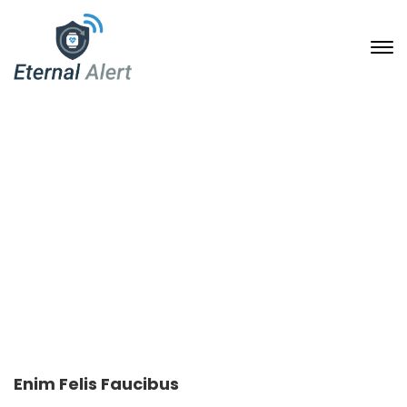
Portfolio Single
23. Januar 2020
Home
Portfolio Archive
Enim felis faucibus
Enim Felis Faucibus