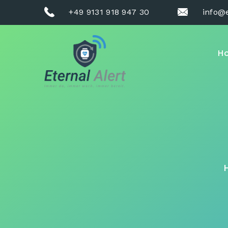
+49 9131 918 947 30
info@e
H