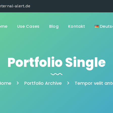
ternal-alert.de
ome
Use Cases
Blog
Kontakt
Deuts
Portfolio Single
Home
Portfolio Archive
Tempor velit ant