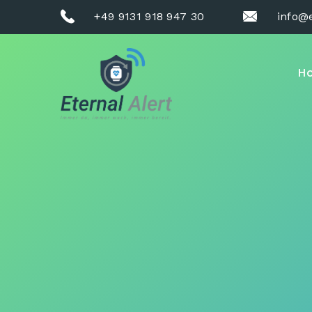
+49 9131 918 947 30
info@e
H