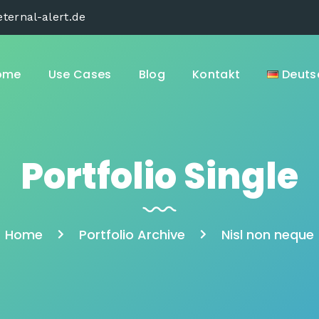
ternal-alert.de
ome
Use Cases
Blog
Kontakt
Deuts
Portfolio Single
Home
Portfolio Archive
Nisl non neque