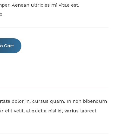
er. Aenean ultricies mi vitae est.
o.
o Cart
putate dolor in, cursus quam. In non bibendum
it velit, aliquet a nisl id, varius laoreet