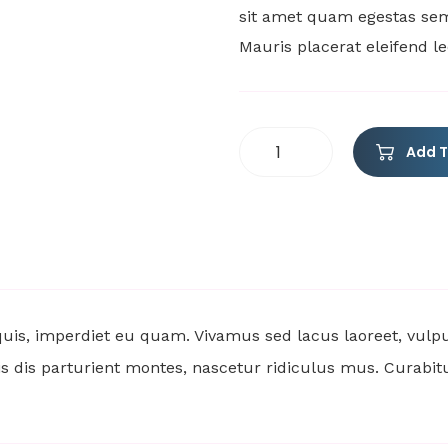
sit amet quam egestas semp
Mauris placerat eleifend le
Add T
 quis, imperdiet eu quam. Vivamus sed lacus laoreet, vul
dis parturient montes, nascetur ridiculus mus. Curabitur el