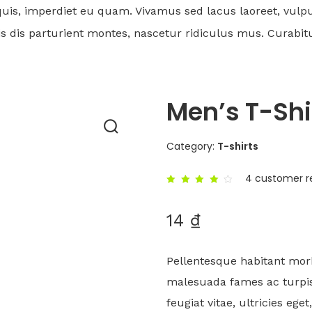
 quis, imperdiet eu quam. Vivamus sed lacus laoreet, vul
dis parturient montes, nascetur ridiculus mus. Curabitur el
Men’s T-Shi
Category:
T-shirts
4
customer r
Rated
4.00
out of
14
₫
5
based
on
4
customer
ratings
Pellentesque habitant morb
malesuada fames ac turpis
feugiat vitae, ultricies ege