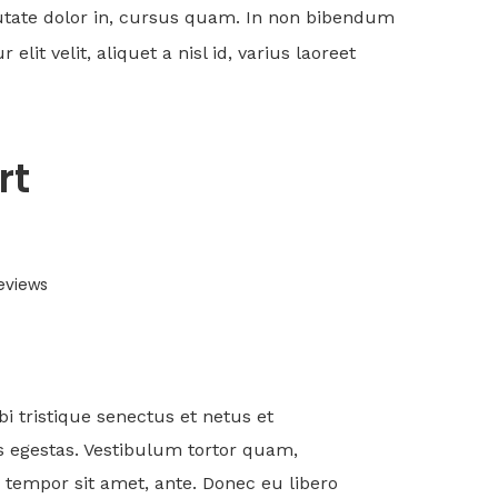
putate dolor in, cursus quam. In non bibendum
it velit, aliquet a nisl id, varius laoreet
rt
eviews
i tristique senectus et netus et
 egestas. Vestibulum tortor quam,
t, tempor sit amet, ante. Donec eu libero