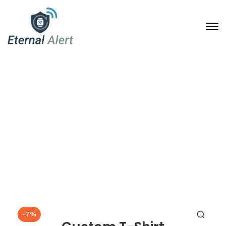
Shop
7. Juni 2013
Home
Clothing
T-shirts
Custom T-Shirt
-7%