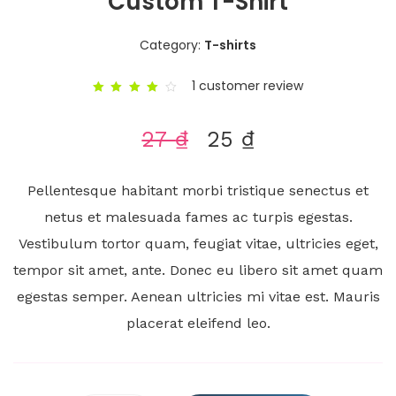
Custom T-Shirt
Category:
T-shirts
1
customer review
Rated
4.00
out of
27
₫
25
₫
5
based
on
1
customer
rating
Pellentesque habitant morbi tristique senectus et
netus et malesuada fames ac turpis egestas.
Vestibulum tortor quam, feugiat vitae, ultricies eget,
tempor sit amet, ante. Donec eu libero sit amet quam
egestas semper. Aenean ultricies mi vitae est. Mauris
placerat eleifend leo.