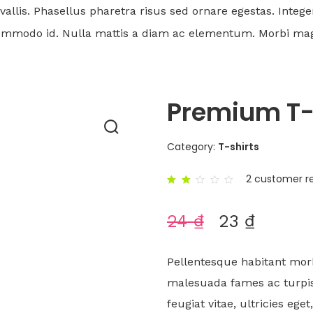
allis. Phasellus pharetra risus sed ornare egestas. Integ
commodo id. Nulla mattis a diam ac elementum. Morbi magna 
Premium T-
Category:
T-shirts
2
customer r
Rated
2.00
out
24
₫
23
₫
of
5
based
on
2
customer
Pellentesque habitant morb
ratings
malesuada fames ac turpis
feugiat vitae, ultricies ege