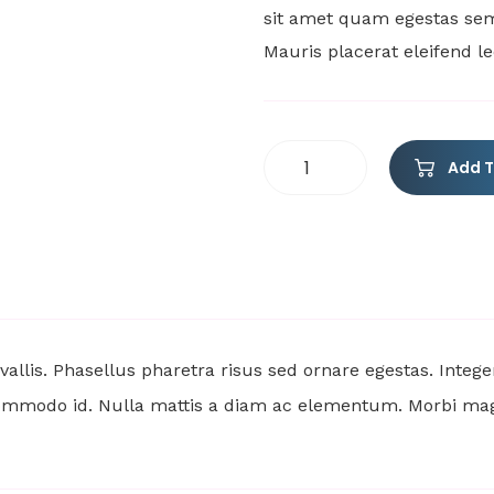
sit amet quam egestas semp
Mauris placerat eleifend le
Add T
allis. Phasellus pharetra risus sed ornare egestas. Integ
commodo id. Nulla mattis a diam ac elementum. Morbi magna 