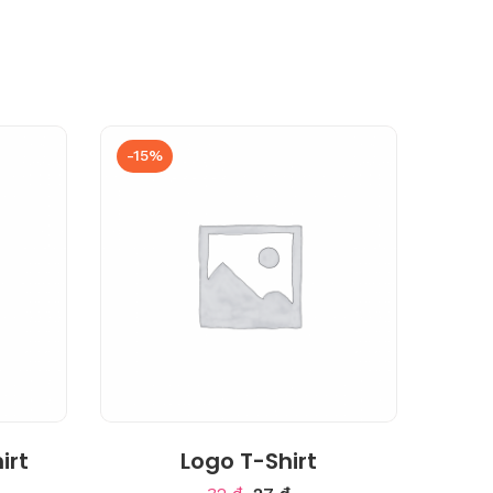
-15%
4.00
irt
Logo T-Shirt